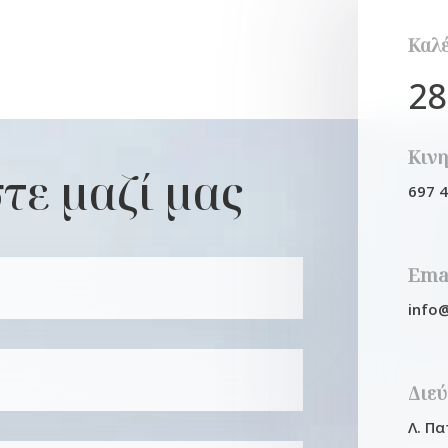
Καλ
28
Κιν
τε μαζί μας
697 
Ema
info
Διε
Λ. Π