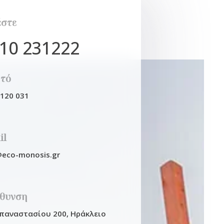
έστε
10 231222
ητό
4120 031
il
@eco-monosis.gr
ύθυνση
απαναστασίου 200, Ηράκλειο