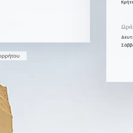
Κρήτ
Ωρά
Δευτέ
Σάββ
πορρήτου