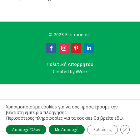
©
2023 Eco-monosis
Πολιτική Απορρήτου
Created by iWorx
Χρησιμοποιούμε cookies για να σας προσφέρουμε την
βέλτιστη εμπειρία πλοήγησης.
Περισσότερες πληροφορίες για τα cookies θα βρείτε
εδώ
.
Κλείσι
Αποδοχή Όλων
Μη Αποδοχή
Ρυθμίσεις