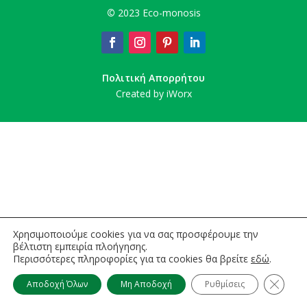
©
2023 Eco-monosis
Πολιτική Απορρήτου
Created by iWorx
Χρησιμοποιούμε cookies για να σας προσφέρουμε την
βέλτιστη εμπειρία πλοήγησης.
Περισσότερες πληροφορίες για τα cookies θα βρείτε
εδώ
.
Κλείσι
Αποδοχή Όλων
Μη Αποδοχή
Ρυθμίσεις