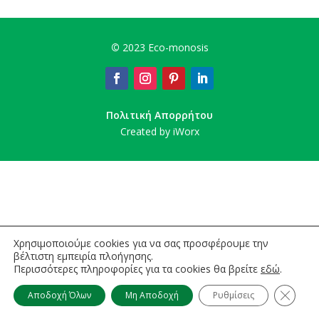
©
2023 Eco-monosis
Πολιτική Απορρήτου
Created by iWorx
Χρησιμοποιούμε cookies για να σας προσφέρουμε την
βέλτιστη εμπειρία πλοήγησης.
Περισσότερες πληροφορίες για τα cookies θα βρείτε
εδώ
.
Κλείσι
Αποδοχή Όλων
Μη Αποδοχή
Ρυθμίσεις