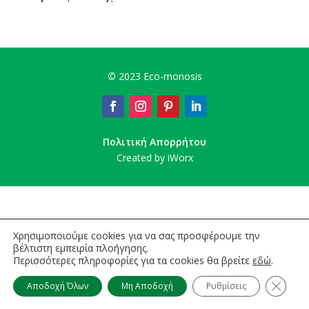
©
2023 Eco-monosis
Πολιτική Απορρήτου
Created by iWorx
Χρησιμοποιούμε cookies για να σας προσφέρουμε την
βέλτιστη εμπειρία πλοήγησης.
Περισσότερες πληροφορίες για τα cookies θα βρείτε
εδώ
.
Κλείσι
Αποδοχή Όλων
Μη Αποδοχή
Ρυθμίσεις