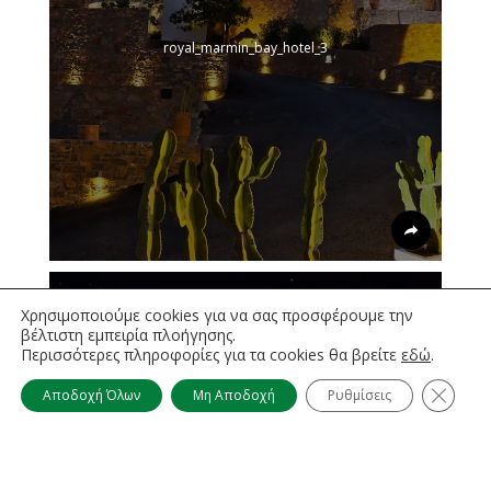
royal_marmin_bay_hotel_3
Χρησιμοποιούμε cookies για να σας προσφέρουμε την
βέλτιστη εμπειρία πλοήγησης.
Περισσότερες πληροφορίες για τα cookies θα βρείτε
εδώ
.
Κλείσι
Αποδοχή Όλων
Μη Αποδοχή
Ρυθμίσεις
insula-alba